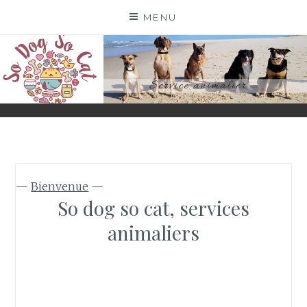
Skip
MENU
to
content
SO DOG SO CAT
PETSITTERS PROFESSIONNELLES
—
Bienvenue
—
So dog so cat, services
animaliers