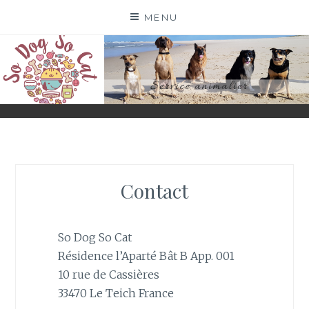
Skip
MENU
to
content
SO DOG SO CAT
PETSITTERS PROFESSIONNELLES
Contact
So Dog So Cat
Résidence l’Aparté Bât B App. 001
10 rue de Cassières
33470 Le Teich France